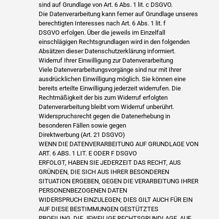
sind auf Grundlage von Art. 6 Abs. 1 lit. c DSGVO.
Die Datenverarbeitung kann ferner auf Grundlage unseres
berechtigten Interesses nach Art. 6 Abs. 1 lit. f
DSGVO erfolgen. Über die jeweils im Einzelfall
einschlägigen Rechtsgrundlagen wird in den folgenden
Absätzen dieser Datenschutzerklärung informiert.
Widerruf Ihrer Einwilligung zur Datenverarbeitung
Viele Datenverarbeitungsvorgänge sind nur mit Ihrer
ausdrücklichen Einwilligung möglich. Sie können eine
bereits erteilte Einwilligung jederzeit widerrufen. Die
Rechtmäßigkeit der bis zum Widerruf erfolgten
Datenverarbeitung bleibt vom Widerruf unberührt.
Widerspruchsrecht gegen die Datenerhebung in
besonderen Fällen sowie gegen
Direktwerbung (Art. 21 DSGVO)
WENN DIE DATENVERARBEITUNG AUF GRUNDLAGE VON
ART. 6 ABS. 1 LIT. E ODER F DSGVO
ERFOLGT, HABEN SIE JEDERZEIT DAS RECHT, AUS
GRÜNDEN, DIE SICH AUS IHRER BESONDEREN
SITUATION ERGEBEN, GEGEN DIE VERARBEITUNG IHRER
PERSONENBEZOGENEN DATEN
WIDERSPRUCH EINZULEGEN; DIES GILT AUCH FÜR EIN
AUF DIESE BESTIMMUNGEN GESTÜTZTES
PROFILING. DIE JEWEILIGE RECHTSGRUNDLAGE, AUF